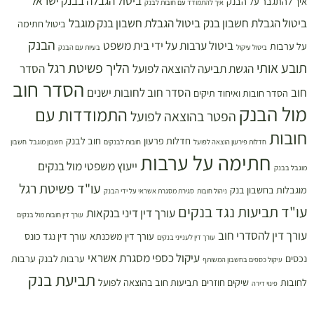
ביטול הגבלה בבנק ישראל
איך להתגבר על הבנק
איך להתמודד עם חובות לבנק
ביטול הגבלת חשבון בנק
ביטול הגבלת חשבון בנק מוגבל
ביטול חתימה
הבנק
ביטול ערבות על ידי בית משפט
על ערבות
ביטול עיקול
בעיות עם הבנק
תובע אותי
הליך פשיטת רגל
הגשת תביעה להוצאה לפועל
הסדר
הסדר חוב
חוב
הסדר חוב לחובות ישנים
הסדר חובות ואיחוד תיקים
מול הבנק
התמודדות עם
הפטר בהוצאה לפועל
חובות
חדלות פרעון
חוב לבנק
חדלות פירעון הוצאה לפועל
חובות לבנקים
חשבון מוגבל
חשבון
חתימה על ערבות
ייעוץ משפטי מול בנקים
מוגבל בבנק
עו"ד פשיטת רגל
מוגבלות בחשבון בנק
ניהול חובות
סגירת מסגרת אשראי על ידי הבנק
עו"ד תביעות נגד בנקים
עורך דין דיני בנקאות
עורך דין חובות מול בנקים
עורך דין להסדרי חוב
עורך דין משכנתא
עורך דין נגד כונס
עורך דין לענייני בנקים
עיקול כספי מסגרת אשראי
נכסים
ערבות לבנק
ערבות
עיקול כספים בחשבון המשותף
תביעת בנק
לחובות
שיקים חוזרים
תביעות חוב בהוצאה לפועל
פינוי דירה