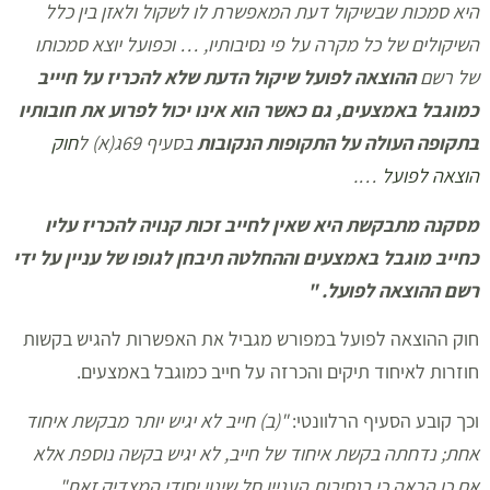
היא סמכות שבשיקול דעת המאפשרת לו לשקול ולאזן בין כלל
השיקולים של כל מקרה על פי נסיבותיו, … וכפועל יוצא סמכותו
של רשם
ההוצאה לפועל שיקול הדעת שלא להכריז על חיייב
כמוגבל באמצעים, גם כאשר הוא אינו יכול לפרוע את חובותיו
בתקופה העולה על התקופות הנקובות
בסעיף 69ג(א) ל
חוק
הוצאה לפועל
….
מסקנה מתבקשת היא שאין לחייב זכות קנויה להכריז עליו
כחייב מוגבל באמצעים וההחלטה תיבחן לגופו של עניין על ידי
רשם ההוצאה לפועל. "
חוק ההוצאה לפועל במפורש מגביל את האפשרות להגיש בקשות
חוזרות לאיחוד תיקים והכרזה על חייב כמוגבל באמצעים.
וכך קובע הסעיף הרלוונטי:
"(ב) חייב לא יגיש יותר מבקשת איחוד
אחת; נדחתה בקשת איחוד של חייב, לא יגיש בקשה נוספת אלא
אם כן הראה כי בנסיבות העניין חל שינוי יסודי המצדיק זאת"