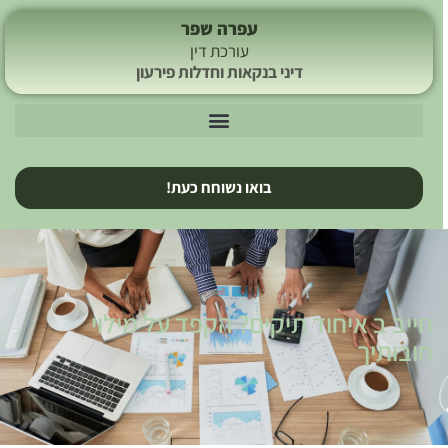
עפרה שפר
עורכת דין
דיני בנקאות וחדלות פירעון
בואו נשוחח כעת!
חייב ב איחוד תיקים? הקפד על מילוי
חובותיך