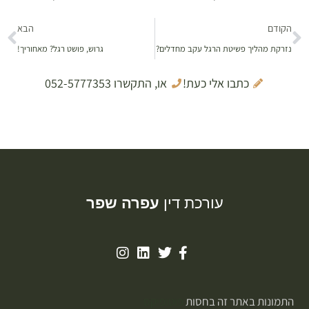
הקודם
הבא
נזרקת מהליך פשיטת הרגל עקב מחדלים?
גרוש, פושט רגל? מאחוריך!
כתבו אלי כעת!
או, התקשרו 052-5777353
עורכת דין
עפרה שפר
התמונות באתר זה בחסות
פוטופיקס