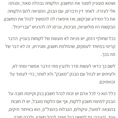
ושהוא מעוניין לסגור את החשבון. הלקוחה נבהלה מאוד, ופנתה
אלי לעזרה. לאחר דין ודברים, עם הבנק, המציאה להם הלקוחה
את כל המידע שביקשו, ואז איפשרו לה להמשיך לנהל את החשבון.
הבקשות היו פולשניות, מביכות, וגרמו לה להרגיש "עבריינית".
ככל שחולף הזמן, יש פניות לא מעטות של לקוחות בעניין. הדבר
קריטי במיוחד לעסקים, שהחלפת חשבון, וסגירתו, זה לא דבר של
מה בכך.
לשם כך כדאי לעשות סדר ולהבין מתי הדבר אפשרי ומתי לא,
ולעיתים יש לנהל עם הבנק "מאבק" ולא לוותר, כדי לעמוד על
זכויותיכם.
כלל הוא כי לכל אדם יש זכות לנהל חשבון בנק וקיימת חובה על
הבנק לפתוח חשבון ללקוח, אף אם הלקוח מוגבל, יש לו חובות
בהוצאה לפועל, עיקולים, הגבלות בהוצל"פ, הוא באיחוד תיקים,
ועוד. (הערה: גם לפושט רגל מותר לנהל חשבון, ולבנק חובה