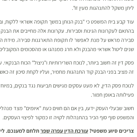
ליתן משקל להתנהגות מעין זו".
עוד קבע בית המשפט כי "בנק הנותן במשך תקופה אשראי ללקוח, ובר
בהתאם לעקרונות הגינות וסבירות. עקרונות אלה מחייבים את הבנק 
סבירה מראש על מנת לאפשר לו תקופת התארגנות סבירה. מידת הסב
שנים ליטול אשראי מהבנק ולא חרג ממנהגו או מהסכומים המקובלים
פסק דין זה חשוב ביותר, לנוכח השרירותיות ו"ניצול" הכוח הבנקאי. 
זה מציב בפני הבנק קוד התנהגות מחמיר, ועליו לקחת סיכון זה כאש
לנוכח פסק הדין, לא מעט עסקים מגישים תביעות נגד בנקים, במיו
פעילותה באופן חמור.
חשוב שבעלי העסק ידעו, בין אם הם חווים כעת "איומים" מצד מנהלי 
והמשפט סוף סוף הכיר בהתנהלות לקויה זו כמקור לפיצוי העסקים.
צריכים סיוע משפטי?
עורכת הדין עפרה שפר
תלחם למענכם. לי