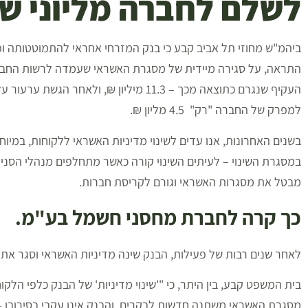
לשלם לחברה מליוני ש
ביהמ"ש מחוזי תל אביב קבע כי בנק המזרחי אחראי להתמוטטותה ו
התראה, על סגירה מיידית של מסגרת האשראי שעמדה לרשות החב
העקיף שנגרם כתוצאה מכך – 11.3 מיליון ₪,
למפרק של החברה "רק" 4.5 מליון ₪.
בשנים האחרונות, אנו עדים לשינוי מדיניות האשראי ללקוחות, במיו
במסגרת השינוי – לעיתים השינוי קורה כאשר מתחלפים מנהלי הסניף
מבטל את מסגרות האשראי וגורם לקריסת חברות.
כך קרה לחברת מחסני חשמל בע"מ.
לאחר שנים רבות של פעילות, הבנק שינה מדיניות האשראי וסגר את 
בית המשפט קבע, בין היתר, כי "'שינוי מדיניות' של הבנק כלפי הלק
מסגרת האשראי משתנה חדשות לבקרים, והבנק אינו עקבי בסירובו –