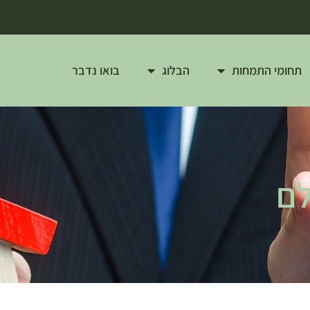
תחומי התמחות
הבלוג
בואו נדבר
לם