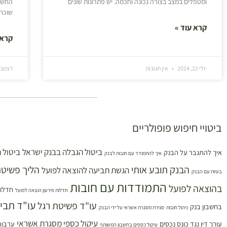
ומטפלים במצב בצורה נכונה וחכמה. יש פתרונות שונים
החששו
שוכחי
קרא עוד »
קרא 
יולי 22, 2024
אין תגובות
דצמבר 12, 3
ביטויי חיפוש פופולריים
ביטול הגבלה בבנק ישראל
ביטול 
איך להתגבר על הבנק
איך להתמודד עם חובות לבנק
הבנק תובע אותי
הליך פשיטת
הגשת תביעה להוצאה לפועל
בעיות עם הבנק
התמודדות עם חובות
בהוצאה לפועל
חדלות
חדלות פירעון הוצאה לפועל
עו"ד תבי
עו"ד פשיטת רגל
בחשבון בנק
ניהול חובות
סגירת מסגרת אשראי על ידי הבנק
עיקול כספי מסגרת אשראי
עורך דין נגד כונס נכסים
ערבות
עיקול כספים בחשבון המשותף