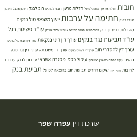
חובות
חדלות פרעון
חוב לבנק
חדלות פירעון הוצאה לפועל
חובות לבנקים
חשבון מוגבל
חשבון
חתימה על ערבות
ייעוץ משפטי מול בנקים
מוגבל בבנק
עו"ד פשיטת רגל
מוגבלות בחשבון בנק
ניהול חובות
סגירת מסגרת אשראי על ידי הבנק
עו"ד תביעות נגד בנקים
עורך דין דיני בנקאות
עורך דין חובות מול בנקים
עורך דין להסדרי חוב
עורך דין משכנתא
עורך דין נגד כונס
עורך דין לענייני בנקים
עיקול כספי מסגרת אשראי
נכסים
ערבות לבנק
ערבות
עיקול כספים בחשבון המשותף
תביעת בנק
לחובות
שיקים חוזרים
תביעות חוב בהוצאה לפועל
פינוי דירה
עורכת דין
עפרה שפר