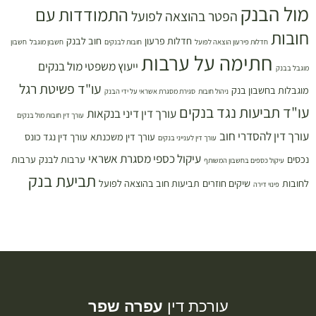
מול הבנק
התמודדות עם
הפטר בהוצאה לפועל
חובות
חדלות פרעון
חוב לבנק
חדלות פירעון הוצאה לפועל
חובות לבנקים
חשבון מוגבל
חשבון
חתימה על ערבות
ייעוץ משפטי מול בנקים
מוגבל בבנק
עו"ד פשיטת רגל
מוגבלות בחשבון בנק
ניהול חובות
סגירת מסגרת אשראי על ידי הבנק
עו"ד תביעות נגד בנקים
עורך דין דיני בנקאות
עורך דין חובות מול בנקים
עורך דין להסדרי חוב
עורך דין משכנתא
עורך דין נגד כונס
עורך דין לענייני בנקים
עיקול כספי מסגרת אשראי
נכסים
ערבות לבנק
ערבות
עיקול כספים בחשבון המשותף
תביעת בנק
לחובות
שיקים חוזרים
תביעות חוב בהוצאה לפועל
פינוי דירה
עורכת דין
עפרה שפר