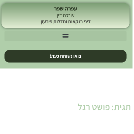
עפרה שפר
עורכת דין
דיני בנקאות וחדלות פירעון
בואו נשוחח כעת!
תגית: פושט רגל