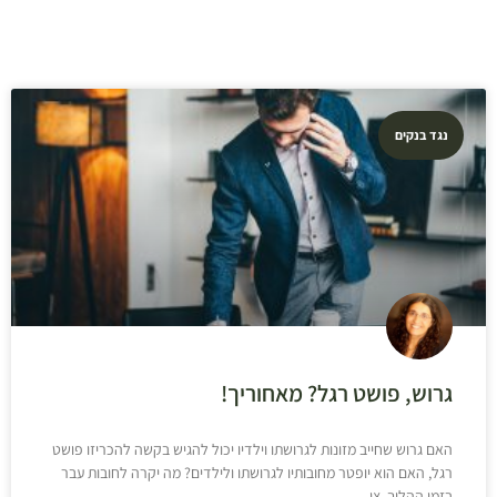
נגד בנקים
גרוש, פושט רגל? מאחוריך!
האם גרוש שחייב מזונות לגרושתו וילדיו יכול להגיש בקשה להכריזו פושט
רגל, האם הוא יופטר מחובותיו לגרושתו ולילדים? מה יקרה לחובות עבר
בזמן ההליך, צו