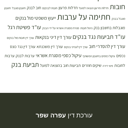
חובות
חדלות פרעון
חוב לבנק
חדלות פירעון הוצאה לפועל
חובות לבנקים
חשבון מוגבל
חשבון
חתימה על ערבות
ייעוץ משפטי מול בנקים
מוגבל בבנק
עו"ד פשיטת רגל
מוגבלות בחשבון בנק
ניהול חובות
סגירת מסגרת אשראי על ידי הבנק
עו"ד תביעות נגד בנקים
עורך דין דיני בנקאות
עורך דין חובות מול בנקים
עורך דין להסדרי חוב
עורך דין משכנתא
עורך דין נגד כונס
עורך דין לענייני בנקים
עיקול כספי מסגרת אשראי
נכסים
ערבות לבנק
ערבות
עיקול כספים בחשבון המשותף
תביעת בנק
לחובות
שיקים חוזרים
תביעות חוב בהוצאה לפועל
פינוי דירה
עורכת דין
עפרה שפר