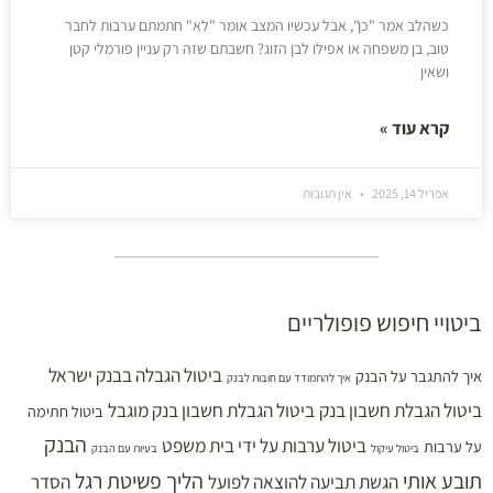
כשהלב אמר "כן", אבל עכשיו המצב אומר "לא" חתמתם ערבות לחבר
טוב, בן משפחה או אפילו לבן הזוג? חשבתם שזה רק עניין פורמלי קטן
ושאין
קרא עוד »
אפריל 14, 2025
אין תגובות
ביטויי חיפוש פופולריים
ביטול הגבלה בבנק ישראל
איך להתגבר על הבנק
איך להתמודד עם חובות לבנק
ביטול הגבלת חשבון בנק
ביטול הגבלת חשבון בנק מוגבל
ביטול חתימה
הבנק
ביטול ערבות על ידי בית משפט
על ערבות
ביטול עיקול
בעיות עם הבנק
תובע אותי
הליך פשיטת רגל
הגשת תביעה להוצאה לפועל
הסדר