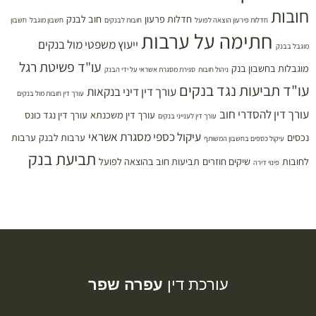
חובות
חדלות פרעון
חוב לבנק
חדלות פירעון הוצאה לפועל
חובות לבנקים
חשבון מוגבל
חשבון
חתימה על ערבות
ייעוץ משפטי מול בנקים
מוגבל בבנק
עו"ד פשיטת רגל
מוגבלות בחשבון בנק
ניהול חובות
סגירת מסגרת אשראי על ידי הבנק
עו"ד תביעות נגד בנקים
עורך דין דיני בנקאות
עורך דין חובות מול בנקים
עורך דין להסדרי חוב
עורך דין משכנתא
עורך דין נגד כונס
עורך דין לענייני בנקים
עיקול כספי מסגרת אשראי
נכסים
ערבות לבנק
ערבות
עיקול כספים בחשבון המשותף
תביעת בנק
לחובות
שיקים חוזרים
תביעות חוב בהוצאה לפועל
פינוי דירה
עורכת דין
עפרה שפר