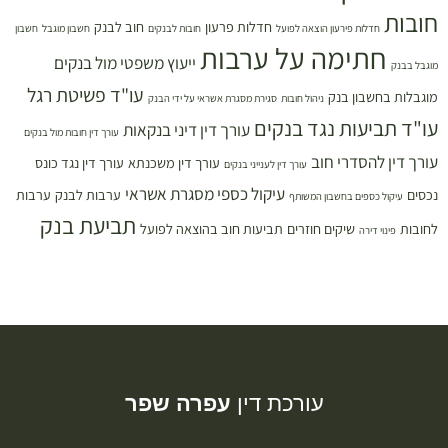
חובות
חדלות פרעון
חוב לבנק
חדלות פירעון הוצאה לפועל
חובות לבנקים
חשבון מוגבל
חשבון
חתימה על ערבות
ייעוץ משפטי מול בנקים
מוגבל בבנק
עו"ד פשיטת רגל
מוגבלות בחשבון בנק
ניהול חובות
סגירת מסגרת אשראי על ידי הבנק
עו"ד תביעות נגד בנקים
עורך דין דיני בנקאות
עורך דין חובות מול בנקים
עורך דין להסדרי חוב
עורך דין משכנתא
עורך דין נגד כונס
עורך דין לענייני בנקים
עיקול כספי מסגרת אשראי
נכסים
ערבות לבנק
ערבות
עיקול כספים בחשבון המשותף
תביעת בנק
לחובות
שיקים חוזרים
תביעות חוב בהוצאה לפועל
פינוי דירה
עורכת דין
עפרה שפר