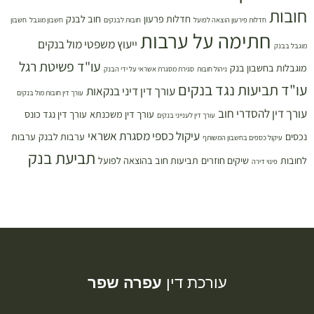
חובות
חדלות פרעון
חוב לבנק
חדלות פירעון הוצאה לפועל
חובות לבנקים
חשבון מוגבל
חשבון
חתימה על ערבות
ייעוץ משפטי מול בנקים
מוגבל בבנק
עו"ד פשיטת רגל
מוגבלות בחשבון בנק
ניהול חובות
סגירת מסגרת אשראי על ידי הבנק
עו"ד תביעות נגד בנקים
עורך דין דיני בנקאות
עורך דין חובות מול בנקים
עורך דין להסדרי חוב
עורך דין משכנתא
עורך דין נגד כונס
עורך דין לענייני בנקים
עיקול כספי מסגרת אשראי
נכסים
ערבות לבנק
ערבות
עיקול כספים בחשבון המשותף
תביעת בנק
לחובות
שיקים חוזרים
תביעות חוב בהוצאה לפועל
פינוי דירה
עורכת דין
עפרה שפר