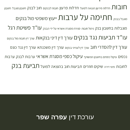
חובות
חדלות פרעון
חוב לבנק
חדלות פירעון הוצאה לפועל
חובות לבנקים
חשבון מוגבל
חשבון
חתימה על ערבות
ייעוץ משפטי מול בנקים
מוגבל בבנק
עו"ד פשיטת רגל
מוגבלות בחשבון בנק
ניהול חובות
סגירת מסגרת אשראי על ידי הבנק
עו"ד תביעות נגד בנקים
עורך דין דיני בנקאות
עורך דין חובות מול בנקים
עורך דין להסדרי חוב
עורך דין משכנתא
עורך דין נגד כונס
עורך דין לענייני בנקים
עיקול כספי מסגרת אשראי
נכסים
ערבות לבנק
ערבות
עיקול כספים בחשבון המשותף
תביעת בנק
לחובות
שיקים חוזרים
תביעות חוב בהוצאה לפועל
פינוי דירה
עורכת דין
עפרה שפר