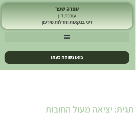
עפרה שפר
עורכת דין
דיני בנקאות וחדלות פירעון
בואו נשוחח כעת!
תגית: יציאה מעול החובות