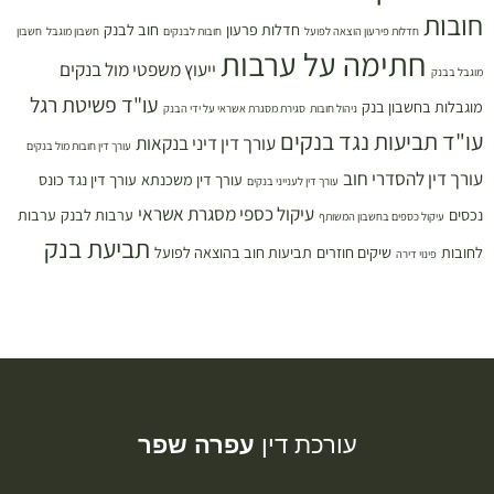
חובות
חדלות פרעון
חוב לבנק
חדלות פירעון הוצאה לפועל
חובות לבנקים
חשבון מוגבל
חשבון
חתימה על ערבות
ייעוץ משפטי מול בנקים
מוגבל בבנק
עו"ד פשיטת רגל
מוגבלות בחשבון בנק
ניהול חובות
סגירת מסגרת אשראי על ידי הבנק
עו"ד תביעות נגד בנקים
עורך דין דיני בנקאות
עורך דין חובות מול בנקים
עורך דין להסדרי חוב
עורך דין משכנתא
עורך דין נגד כונס
עורך דין לענייני בנקים
עיקול כספי מסגרת אשראי
נכסים
ערבות לבנק
ערבות
עיקול כספים בחשבון המשותף
תביעת בנק
לחובות
שיקים חוזרים
תביעות חוב בהוצאה לפועל
פינוי דירה
עורכת דין
עפרה שפר