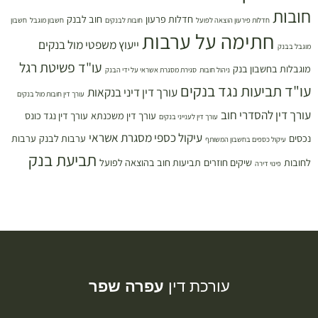
חובות
חדלות פרעון
חוב לבנק
חדלות פירעון הוצאה לפועל
חובות לבנקים
חשבון מוגבל
חשבון
חתימה על ערבות
ייעוץ משפטי מול בנקים
מוגבל בבנק
עו"ד פשיטת רגל
מוגבלות בחשבון בנק
ניהול חובות
סגירת מסגרת אשראי על ידי הבנק
עו"ד תביעות נגד בנקים
עורך דין דיני בנקאות
עורך דין חובות מול בנקים
עורך דין להסדרי חוב
עורך דין משכנתא
עורך דין נגד כונס
עורך דין לענייני בנקים
עיקול כספי מסגרת אשראי
נכסים
ערבות לבנק
ערבות
עיקול כספים בחשבון המשותף
תביעת בנק
לחובות
שיקים חוזרים
תביעות חוב בהוצאה לפועל
פינוי דירה
עורכת דין
עפרה שפר