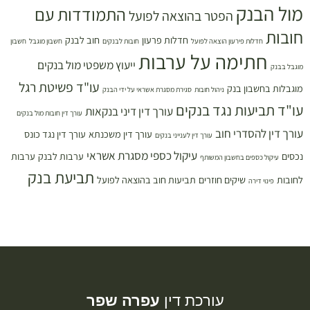
מול הבנק
התמודדות עם
הפטר בהוצאה לפועל
חובות
חדלות פרעון
חוב לבנק
חדלות פירעון הוצאה לפועל
חובות לבנקים
חשבון מוגבל
חשבון
חתימה על ערבות
ייעוץ משפטי מול בנקים
מוגבל בבנק
עו"ד פשיטת רגל
מוגבלות בחשבון בנק
ניהול חובות
סגירת מסגרת אשראי על ידי הבנק
עו"ד תביעות נגד בנקים
עורך דין דיני בנקאות
עורך דין חובות מול בנקים
עורך דין להסדרי חוב
עורך דין משכנתא
עורך דין נגד כונס
עורך דין לענייני בנקים
עיקול כספי מסגרת אשראי
נכסים
ערבות לבנק
ערבות
עיקול כספים בחשבון המשותף
תביעת בנק
לחובות
שיקים חוזרים
תביעות חוב בהוצאה לפועל
פינוי דירה
עורכת דין
עפרה שפר