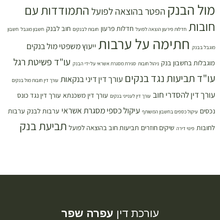
מול הבנק
התמודדות עם
הפטר בהוצאה לפועל
חובות
חדלות פרעון
חוב לבנק
חדלות פירעון הוצאה לפועל
חובות לבנקים
חשבון מוגבל
חשבון
חתימה על ערבות
ייעוץ משפטי מול בנקים
מוגבל בבנק
עו"ד פשיטת רגל
מוגבלות בחשבון בנק
ניהול חובות
סגירת מסגרת אשראי על ידי הבנק
עו"ד תביעות נגד בנקים
עורך דין דיני בנקאות
עורך דין חובות מול בנקים
עורך דין להסדרי חוב
עורך דין משכנתא
עורך דין נגד כונס
עורך דין לענייני בנקים
עיקול כספי מסגרת אשראי
נכסים
ערבות לבנק
ערבות
עיקול כספים בחשבון המשותף
תביעת בנק
לחובות
שיקים חוזרים
תביעות חוב בהוצאה לפועל
פינוי דירה
עורכת דין
עפרה שפר