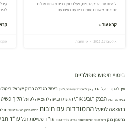
לבעיות עם הבנק לתפוח, פעלו בזמן רבים מאיתנו מגלים
קיבלת
יום אחד שאנחנו מתמודדים עם בעיות עם
להירא
קרא עוד »
קרא 
אוקטובר 21, 2025
אין תגובות
אוקטובר 14
ביטויי חיפוש פופולריים
ביטול הגבלה בבנק ישראל
ביטול 
איך להתגבר על הבנק
איך להתמודד עם חובות לבנק
הבנק תובע אותי
הליך פשיטת
הגשת תביעה להוצאה לפועל
בעיות עם הבנק
התמודדות עם חובות
בהוצאה לפועל
חדלות
חדלות פירעון הוצאה לפועל
עו"ד תבי
עו"ד פשיטת רגל
בחשבון בנק
ניהול חובות
סגירת מסגרת אשראי על ידי הבנק