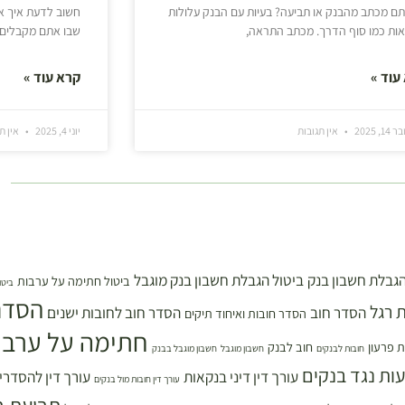
ם מכתב מהבנק או תביעה? בעיות עם הבנק עלולות
חשוב לדעת איך א
ות כמו סוף הדרך. מכתב התראה,
שבו אתם מקבלים 
עוד »
קרא עוד »
, 2025
אין תגובות
יוני 4, 2025
אין ת
הגבלת חשבון בנק
ביטול הגבלת חשבון בנק מוגבל
ביטול חתימה על ערבות
ביטו
הסדר
 רגל
הסדר חוב
הסדר חוב לחובות ישנים
הסדר חובות ואיחוד תיקים
חתימה על ערבו
 פרעון
חוב לבנק
חובות לבנקים
חשבון מוגבל
חשבון מוגבל בבנק
עות נגד בנקים
עורך דין דיני בנקאות
עורך דין להסדרי
עורך דין חובות מול בנקים