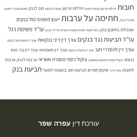
חובות
חדלות פרעון
חוב לבנק
חדלות פירעון הוצאה לפועל
חובות לבנקים
חשבון מוגבל
חשבון
חתימה על ערבות
ייעוץ משפטי מול בנקים
מוגבל בבנק
עו"ד פשיטת רגל
מוגבלות בחשבון בנק
ניהול חובות
סגירת מסגרת אשראי על ידי הבנק
עו"ד תביעות נגד בנקים
עורך דין דיני בנקאות
עורך דין חובות מול בנקים
עורך דין להסדרי חוב
עורך דין משכנתא
עורך דין נגד כונס
עורך דין לענייני בנקים
עיקול כספי מסגרת אשראי
נכסים
ערבות לבנק
ערבות
עיקול כספים בחשבון המשותף
תביעת בנק
לחובות
שיקים חוזרים
תביעות חוב בהוצאה לפועל
פינוי דירה
עורכת דין
עפרה שפר