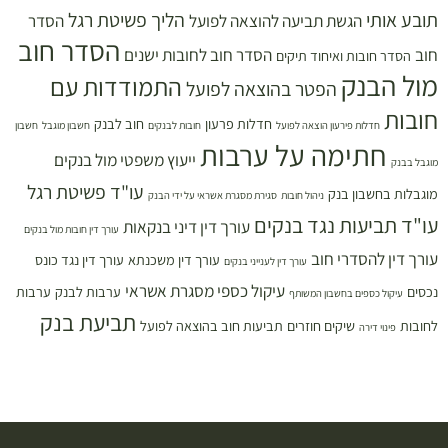
תובע אותי
הליך פשיטת רגל
הגשת תביעה להוצאה לפועל
הסדר
הסדר חוב
חוב
הסדר חוב לחובות ישנים
הסדר חובות ואיחוד תיקים
מול הבנק
התמודדות עם
הפטר בהוצאה לפועל
חובות
חדלות פרעון
חוב לבנק
חדלות פירעון הוצאה לפועל
חובות לבנקים
חשבון מוגבל
חשבון
חתימה על ערבות
ייעוץ משפטי מול בנקים
מוגבל בבנק
עו"ד פשיטת רגל
מוגבלות בחשבון בנק
ניהול חובות
סגירת מסגרת אשראי על ידי הבנק
עו"ד תביעות נגד בנקים
עורך דין דיני בנקאות
עורך דין חובות מול בנקים
עורך דין להסדרי חוב
עורך דין משכנתא
עורך דין נגד כונס
עורך דין לענייני בנקים
עיקול כספי מסגרת אשראי
נכסים
ערבות לבנק
ערבות
עיקול כספים בחשבון המשותף
תביעת בנק
לחובות
שיקים חוזרים
תביעות חוב בהוצאה לפועל
פינוי דירה