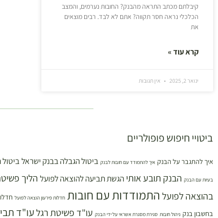
קיבלתם מכתב התראה מהבנק? החובות נערמים, והמצב
הכלכלי נראה חסר תקווה? אתם לא לבד. רבים מוצאים
את
קרא עוד »
ינואר 2, 2025
אין תגובות
ביטויי חיפוש פופולריים
ביטול הגבלה בבנק ישראל
ביטול 
איך להתגבר על הבנק
איך להתמודד עם חובות לבנק
הבנק תובע אותי
הליך פשיטת
הגשת תביעה להוצאה לפועל
בעיות עם הבנק
התמודדות עם חובות
בהוצאה לפועל
חדלות
חדלות פירעון הוצאה לפועל
עו"ד תבי
עו"ד פשיטת רגל
בחשבון בנק
ניהול חובות
סגירת מסגרת אשראי על ידי הבנק