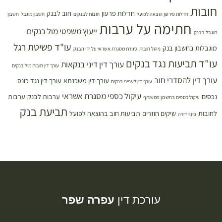
חובות
חדלות פרעון
חוב לבנק
חדלות פירעון הוצאה לפועל
חובות לבנקים
חשבון מוגבל
חשבון
חתימה על ערבות
ייעוץ משפטי מול בנקים
מוגבל בבנק
עו"ד פשיטת רגל
מוגבלות בחשבון בנק
ניהול חובות
סגירת מסגרת אשראי על ידי הבנק
עו"ד תביעות נגד בנקים
עורך דין דיני בנקאות
עורך דין חובות מול בנקים
עורך דין להסדרי חוב
עורך דין משכנתא
עורך דין נגד כונס
עורך דין לענייני בנקים
עיקול כספי מסגרת אשראי
נכסים
ערבות לבנק
ערבות
עיקול כספים בחשבון המשותף
תביעת בנק
לחובות
שיקים חוזרים
תביעות חוב בהוצאה לפועל
פינוי דירה
עורכת דין
עפרה שפר