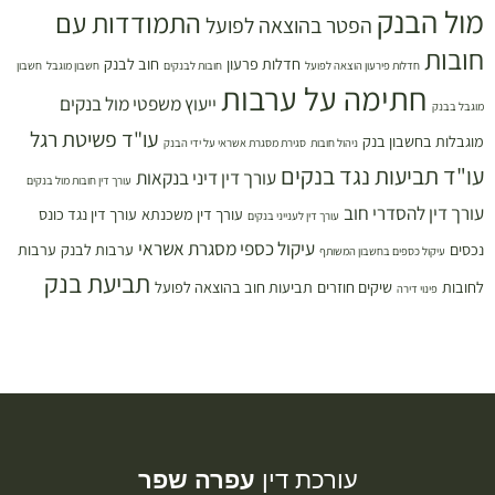
מול הבנק
התמודדות עם
הפטר בהוצאה לפועל
חובות
חדלות פרעון
חוב לבנק
חדלות פירעון הוצאה לפועל
חובות לבנקים
חשבון מוגבל
חשבון
חתימה על ערבות
ייעוץ משפטי מול בנקים
מוגבל בבנק
עו"ד פשיטת רגל
מוגבלות בחשבון בנק
ניהול חובות
סגירת מסגרת אשראי על ידי הבנק
עו"ד תביעות נגד בנקים
עורך דין דיני בנקאות
עורך דין חובות מול בנקים
עורך דין להסדרי חוב
עורך דין משכנתא
עורך דין נגד כונס
עורך דין לענייני בנקים
עיקול כספי מסגרת אשראי
נכסים
ערבות לבנק
ערבות
עיקול כספים בחשבון המשותף
תביעת בנק
לחובות
שיקים חוזרים
תביעות חוב בהוצאה לפועל
פינוי דירה
עורכת דין
עפרה שפר