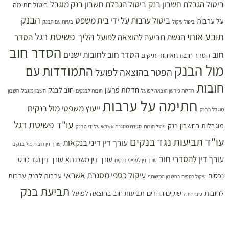
ביטול הגבלת חשבון בנק
ביטול הגבלת חשבון בנק מוגבל
ביטול חתימה
הבנק
ביטול ערבות על ידי בית משפט
על ערבות
ביטול עיקול
בעיות עם הבנק
תובע אותי
הליך פשיטת רגל
הגשת תביעה להוצאה לפועל
הסדר
הסדר חוב
חוב
הסדר חוב לחובות ישנים
הסדר חובות ואיחוד תיקים
מול הבנק
התמודדות עם
הפטר בהוצאה לפועל
חובות
חדלות פרעון
חוב לבנק
חדלות פירעון הוצאה לפועל
חובות לבנקים
חשבון מוגבל
חשבון
חתימה על ערבות
ייעוץ משפטי מול בנקים
מוגבל בבנק
עו"ד פשיטת רגל
מוגבלות בחשבון בנק
ניהול חובות
סגירת מסגרת אשראי על ידי הבנק
עו"ד תביעות נגד בנקים
עורך דין דיני בנקאות
עורך דין חובות מול בנקים
עורך דין להסדרי חוב
עורך דין משכנתא
עורך דין נגד כונס
עורך דין לענייני בנקים
עיקול כספי מסגרת אשראי
נכסים
ערבות לבנק
ערבות
עיקול כספים בחשבון המשותף
תביעת בנק
לחובות
שיקים חוזרים
תביעות חוב בהוצאה לפועל
פינוי דירה