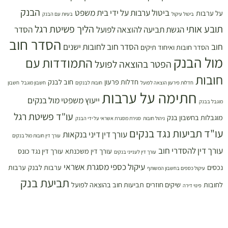
הבנק
ביטול ערבות על ידי בית משפט
על ערבות
ביטול עיקול
בעיות עם הבנק
תובע אותי
הליך פשיטת רגל
הגשת תביעה להוצאה לפועל
הסדר
הסדר חוב
חוב
הסדר חוב לחובות ישנים
הסדר חובות ואיחוד תיקים
מול הבנק
התמודדות עם
הפטר בהוצאה לפועל
חובות
חדלות פרעון
חוב לבנק
חדלות פירעון הוצאה לפועל
חובות לבנקים
חשבון מוגבל
חשבון
חתימה על ערבות
ייעוץ משפטי מול בנקים
מוגבל בבנק
עו"ד פשיטת רגל
מוגבלות בחשבון בנק
ניהול חובות
סגירת מסגרת אשראי על ידי הבנק
עו"ד תביעות נגד בנקים
עורך דין דיני בנקאות
עורך דין חובות מול בנקים
עורך דין להסדרי חוב
עורך דין משכנתא
עורך דין נגד כונס
עורך דין לענייני בנקים
עיקול כספי מסגרת אשראי
נכסים
ערבות לבנק
ערבות
עיקול כספים בחשבון המשותף
תביעת בנק
לחובות
שיקים חוזרים
תביעות חוב בהוצאה לפועל
פינוי דירה