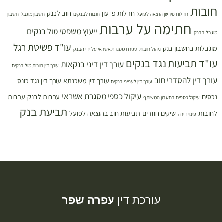
חובות
חדלות פרעון
חוב לבנק
חדלות פירעון הוצאה לפועל
חובות לבנקים
חשבון מוגבל
חשבון
חתימה על ערבות
ייעוץ משפטי מול בנקים
מוגבל בבנק
עו"ד פשיטת רגל
מוגבלות בחשבון בנק
ניהול חובות
סגירת מסגרת אשראי על ידי הבנק
עו"ד תביעות נגד בנקים
עורך דין דיני בנקאות
עורך דין חובות מול בנקים
עורך דין להסדרי חוב
עורך דין משכנתא
עורך דין נגד כונס
עורך דין לענייני בנקים
עיקול כספי מסגרת אשראי
נכסים
ערבות לבנק
ערבות
עיקול כספים בחשבון המשותף
תביעת בנק
לחובות
שיקים חוזרים
תביעות חוב בהוצאה לפועל
פינוי דירה
עורכת דין
עפרה שפר