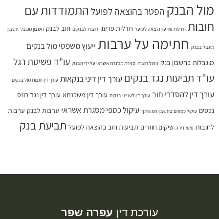
מול הבנק
התמודדות עם
הפטר בהוצאה לפועל
חובות
חדלות פרעון
חוב לבנק
חדלות פירעון הוצאה לפועל
חובות לבנקים
חשבון מוגבל
חשבון
חתימה על ערבות
ייעוץ משפטי מול בנקים
מוגבל בבנק
עו"ד פשיטת רגל
מוגבלות בחשבון בנק
ניהול חובות
סגירת מסגרת אשראי על ידי הבנק
עו"ד תביעות נגד בנקים
עורך דין דיני בנקאות
עורך דין חובות מול בנקים
עורך דין להסדרי חוב
עורך דין משכנתא
עורך דין נגד כונס
עורך דין לענייני בנקים
עיקול כספי מסגרת אשראי
נכסים
ערבות לבנק
ערבות
עיקול כספים בחשבון המשותף
תביעת בנק
לחובות
שיקים חוזרים
תביעות חוב בהוצאה לפועל
פינוי דירה
עורכת דין
עפרה שפר