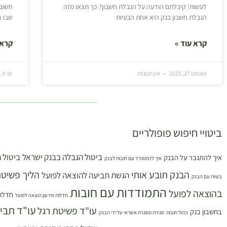
לעשות! קיבלתם הודעה על הגבלת חשבון? כך תצאו מזה
חשוב 
הגבלת חשבון בנק היא אחת הבעיות
שבו 
קרא עוד »
קרא 
אוגוסט 27, 2025
אין תגובות
יוני 4, 2025
ביטויי חיפוש פופולריים
ביטול הגבלה בבנק ישראל
ביטול 
איך להתגבר על הבנק
איך להתמודד עם חובות לבנק
הבנק תובע אותי
הליך פשיטת
הגשת תביעה להוצאה לפועל
בעיות עם הבנק
התמודדות עם חובות
בהוצאה לפועל
חדלות
חדלות פירעון הוצאה לפועל
עו"ד תבי
עו"ד פשיטת רגל
בחשבון בנק
ניהול חובות
סגירת מסגרת אשראי על ידי הבנק