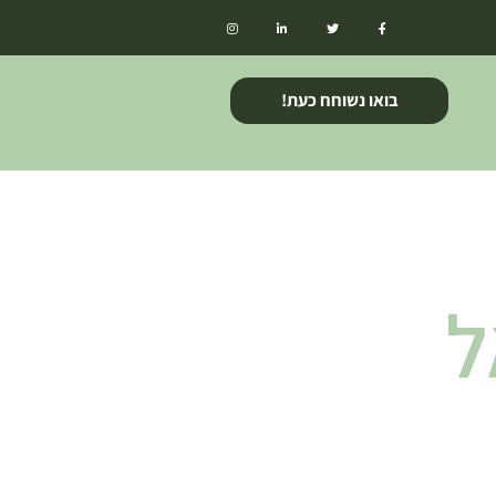
בואו נשוחח כעת!
ל