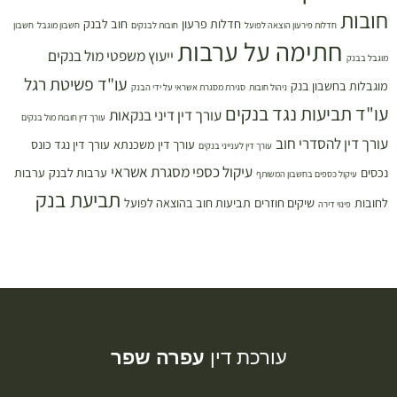
חובות
חדלות פרעון
חוב לבנק
חדלות פירעון הוצאה לפועל
חובות לבנקים
חשבון מוגבל
חשבון
חתימה על ערבות
ייעוץ משפטי מול בנקים
מוגבל בבנק
עו"ד פשיטת רגל
מוגבלות בחשבון בנק
ניהול חובות
סגירת מסגרת אשראי על ידי הבנק
עו"ד תביעות נגד בנקים
עורך דין דיני בנקאות
עורך דין חובות מול בנקים
עורך דין להסדרי חוב
עורך דין משכנתא
עורך דין נגד כונס
עורך דין לענייני בנקים
עיקול כספי מסגרת אשראי
נכסים
ערבות לבנק
ערבות
עיקול כספים בחשבון המשותף
תביעת בנק
לחובות
שיקים חוזרים
תביעות חוב בהוצאה לפועל
פינוי דירה
עורכת דין
עפרה שפר