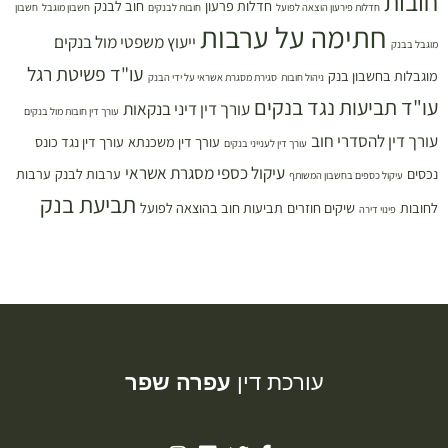
חובות
חדלות פרעון
חוב לבנק
חדלות פירעון הוצאה לפועל
חובות לבנקים
חשבון מוגבל
חשבון
חתימה על ערבות
ייעוץ משפטי מול בנקים
מוגבל בבנק
עו"ד פשיטת רגל
מוגבלות בחשבון בנק
ניהול חובות
סגירת מסגרת אשראי על ידי הבנק
עו"ד תביעות נגד בנקים
עורך דין דיני בנקאות
עורך דין חובות מול בנקים
עורך דין להסדרי חוב
עורך דין משכנתא
עורך דין נגד כונס
עורך דין לענייני בנקים
עיקול כספי מסגרת אשראי
נכסים
ערבות לבנק
ערבות
עיקול כספים בחשבון המשותף
תביעת בנק
לחובות
שיקים חוזרים
תביעות חוב בהוצאה לפועל
פינוי דירה
עורכת דין
עפרה שפר