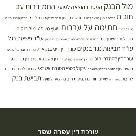
מול הבנק
התמודדות עם
הפטר בהוצאה לפועל
חובות
חדלות פרעון
חוב לבנק
חדלות פירעון הוצאה לפועל
חובות לבנקים
חשבון מוגבל
חשבון
חתימה על ערבות
ייעוץ משפטי מול בנקים
מוגבל בבנק
עו"ד פשיטת רגל
מוגבלות בחשבון בנק
ניהול חובות
סגירת מסגרת אשראי על ידי הבנק
עו"ד תביעות נגד בנקים
עורך דין דיני בנקאות
עורך דין חובות מול בנקים
עורך דין להסדרי חוב
עורך דין משכנתא
עורך דין נגד כונס
עורך דין לענייני בנקים
עיקול כספי מסגרת אשראי
נכסים
ערבות לבנק
ערבות
עיקול כספים בחשבון המשותף
תביעת בנק
לחובות
שיקים חוזרים
תביעות חוב בהוצאה לפועל
פינוי דירה
עורכת דין
עפרה שפר