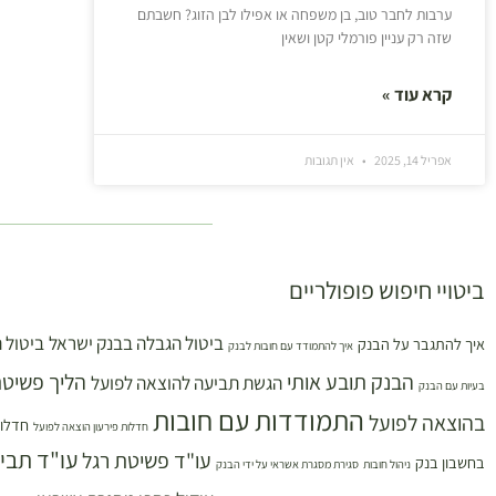
ערבות לחבר טוב, בן משפחה או אפילו לבן הזוג? חשבתם
שזה רק עניין פורמלי קטן ושאין
קרא עוד »
אפריל 14, 2025
אין תגובות
ביטויי חיפוש פופולריים
ביטול הגבלה בבנק ישראל
ביטול 
איך להתגבר על הבנק
איך להתמודד עם חובות לבנק
הבנק תובע אותי
הליך פשיטת
הגשת תביעה להוצאה לפועל
בעיות עם הבנק
התמודדות עם חובות
בהוצאה לפועל
חדלות
חדלות פירעון הוצאה לפועל
עו"ד תבי
עו"ד פשיטת רגל
בחשבון בנק
ניהול חובות
סגירת מסגרת אשראי על ידי הבנק