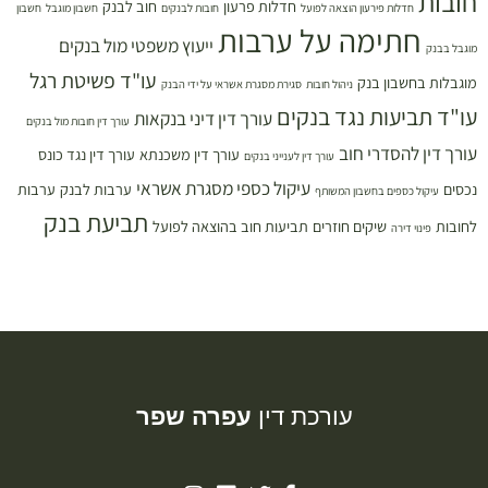
חובות
חדלות פרעון
חוב לבנק
חדלות פירעון הוצאה לפועל
חובות לבנקים
חשבון מוגבל
חשבון
חתימה על ערבות
ייעוץ משפטי מול בנקים
מוגבל בבנק
עו"ד פשיטת רגל
מוגבלות בחשבון בנק
ניהול חובות
סגירת מסגרת אשראי על ידי הבנק
עו"ד תביעות נגד בנקים
עורך דין דיני בנקאות
עורך דין חובות מול בנקים
עורך דין להסדרי חוב
עורך דין משכנתא
עורך דין נגד כונס
עורך דין לענייני בנקים
עיקול כספי מסגרת אשראי
נכסים
ערבות לבנק
ערבות
עיקול כספים בחשבון המשותף
תביעת בנק
לחובות
שיקים חוזרים
תביעות חוב בהוצאה לפועל
פינוי דירה
עורכת דין
עפרה שפר