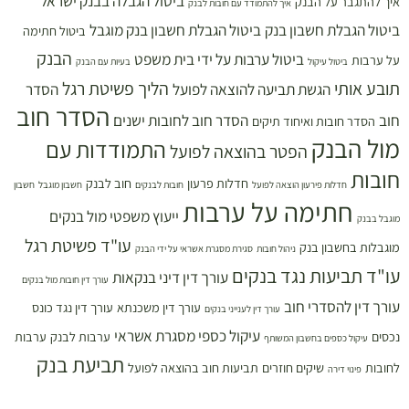
ביטול הגבלה בבנק ישראל
איך להתגבר על הבנק
איך להתמודד עם חובות לבנק
ביטול הגבלת חשבון בנק
ביטול הגבלת חשבון בנק מוגבל
ביטול חתימה
הבנק
ביטול ערבות על ידי בית משפט
על ערבות
ביטול עיקול
בעיות עם הבנק
תובע אותי
הליך פשיטת רגל
הגשת תביעה להוצאה לפועל
הסדר
הסדר חוב
חוב
הסדר חוב לחובות ישנים
הסדר חובות ואיחוד תיקים
מול הבנק
התמודדות עם
הפטר בהוצאה לפועל
חובות
חדלות פרעון
חוב לבנק
חדלות פירעון הוצאה לפועל
חובות לבנקים
חשבון מוגבל
חשבון
חתימה על ערבות
ייעוץ משפטי מול בנקים
מוגבל בבנק
עו"ד פשיטת רגל
מוגבלות בחשבון בנק
ניהול חובות
סגירת מסגרת אשראי על ידי הבנק
עו"ד תביעות נגד בנקים
עורך דין דיני בנקאות
עורך דין חובות מול בנקים
עורך דין להסדרי חוב
עורך דין משכנתא
עורך דין נגד כונס
עורך דין לענייני בנקים
עיקול כספי מסגרת אשראי
נכסים
ערבות לבנק
ערבות
עיקול כספים בחשבון המשותף
תביעת בנק
לחובות
שיקים חוזרים
תביעות חוב בהוצאה לפועל
פינוי דירה