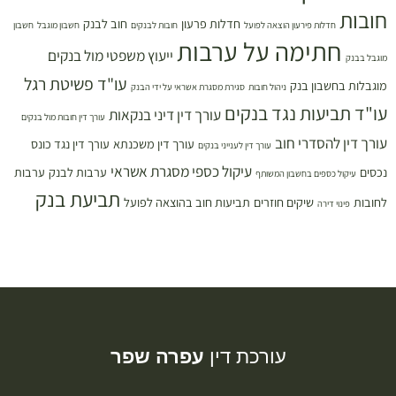
חובות
חדלות פרעון
חוב לבנק
חדלות פירעון הוצאה לפועל
חובות לבנקים
חשבון מוגבל
חשבון
חתימה על ערבות
ייעוץ משפטי מול בנקים
מוגבל בבנק
עו"ד פשיטת רגל
מוגבלות בחשבון בנק
ניהול חובות
סגירת מסגרת אשראי על ידי הבנק
עו"ד תביעות נגד בנקים
עורך דין דיני בנקאות
עורך דין חובות מול בנקים
עורך דין להסדרי חוב
עורך דין משכנתא
עורך דין נגד כונס
עורך דין לענייני בנקים
עיקול כספי מסגרת אשראי
נכסים
ערבות לבנק
ערבות
עיקול כספים בחשבון המשותף
תביעת בנק
לחובות
שיקים חוזרים
תביעות חוב בהוצאה לפועל
פינוי דירה
עורכת דין
עפרה שפר