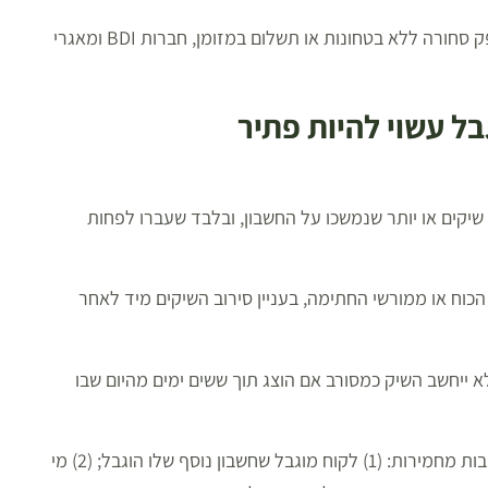
חשבון בנק מוגבל הוא אירוע שיכול למוטט עסקים. ספקים יסרבו לספק סחורה ללא בטחונות או תשלום במזומן, חברות BDI ומאגרי
ל עשוי להיות פתיר
חשבון בנק מוגבל, ובעליו יהיה מוגבל, אם סורבו במשך 12 חדשים 10 שיקים או יותר שנמשכו על החשבון, ובלבד שעברו לפחות
כוח או ממורשי החתימה, בעניין סירוב השיקים מיד לאחר
א ייחשב השיק כמסורב אם הוצג תוך ששים ימים מהיום שבו
לקוח מוגבל חמור: מי שהתקיים בו אחת מאלה הוא לקוח מוגבל בנסיבות מחמירות: (1) לקוח מוגבל שחשבון נוסף שלו הוגבל; (2) מי