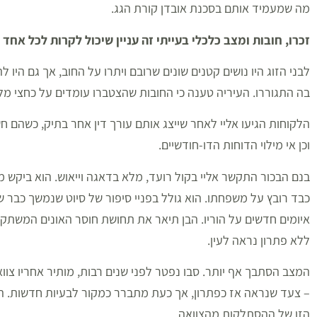
מה שמעמיד אותם בסכנת אובדן קורת הגג.
זכרו, חובות ומצב כלכלי בעייתי זה עניין שיכול לקרות לכל אחד
בה התגוררו. העיריה טענה כי החובות שהצטברו עומדים על כחצי מליון ₪
הלקוחות הגיעו אליי לאחר שייצג אותם עורך דין אחר בתיק, כשהם ח
וכן אי מילוי הדוחות הדו-חודשיים.
בנם הבכור התקשר אליי בקול רועד, מלא בדאגה וייאוש. הוא ביקש 
כבד רובץ על משפחתו. הוא גולל בפניי סיפור של סיוט שנמשך כבר ש
איומים חדשים על הוריו. הבן תיאר את תחושת חוסר האונים המשתקת
ללא פתרון נראה לעין.
המצב הסתבך אף יותר. סבו נפטר לפני שנים רבות, מותיר אחריו צו
– צעד שנראה אז כפתרון, אך כעת מתברר כמקור לבעיות חדשות. הא
הזו של ההסתלקות מהצוואה.