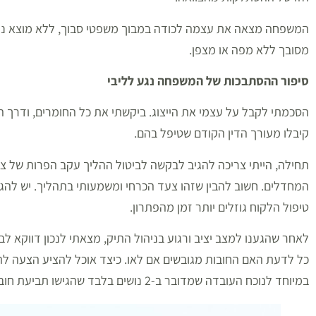
המשפחה מצאה את עצמה לכודה במבוך משפטי סבוך, ללא מוצא נראה
מסובך ללא מפה או מצפן.
סיפור ההסתבכות של המשפחה נגע לליבי
הסכמתי לקבל על עצמי את הייצוג. ביקשתי את כל החומרים, ודרך ה
קיבלו מעורך הדין הקודם שטיפל בהם.
תחילה, הייתי צריכה להגיב לבקשה לביטול ההליך עקב הפרות של צו
המחדלים. חשוב להבין שזהו צעד הכרחי ומשמעותי בתהליך. יש להגיע
טיפול הלקוח גוזלים יותר זמן מהפתרון.
לאחר שהגענו למצב יציב ורגוע בניהול התיק, מצאתי לנכון דווקא לבח
כל לדעת האם החובות מגובשים אם לאו. כיצד אוכל להציע הצעה ל
במיוחד לנוכח העובדה שמדובר ב-2 נושים בלבד שהגישו תביעת חוב, וייתכן וניתן יהיה לשכנע אותם להסכים להצעה.