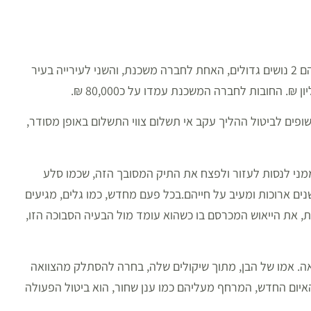
לבני הזוג היו נושים קטנים שונים שרובם ויתרו על החוב, אך גם היו להם 2 נושים גדולים, האחת לחברה משכנת, והשני לעירייה בעיר
. החובות לחברה המשכנת עמדו על כ80,000 ₪.
שופים לביטול ההליך עקב אי תשלום צווי התשלום באופן מסודר,
ממני לנסות לעזור ולפצח את התיק המסובך הזה, שכמו סלע
נים ארוכות ומעיב על חייהם.בכל פעם מחדש, כמו גלים, מגיעים
, את הייאוש המכרסם בו כשהוא עומד מול הבעיה הסבוכה הזו,
ואה. אמו של הבן, מתוך שיקולים שלה, בחרה להסתלק מהצוואה
יום החדש, המרחף מעליהם כמו ענן שחור, הוא ביטול הפעולה