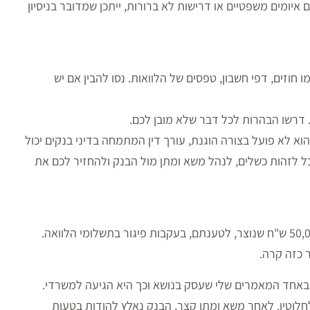
איומים משפטיים או דרישות לא ברורות, ייתכן שמדובר בניסיון
וזים, דפי חשבון, טפסים של הלוואות. נסו להבין אם יש
 דרשו הבהרות לכל דבר שלא מובן לכם.
א לא פועל בצורה הוגנת, עורך דין המתמחה בדיני בנקים יכול
וכל לזהות כשלים, לנהל משא ומתן מול הבנק ולהחזיר לכם את
יעל, אישה צעירה ואם לשניים, קיבלה מכתב מהבנק על חוב בסך 50,000 ש"ח שנוצר, לטענתם, בעקבות פיגור בתשלומי הלוואה.
 כזה קרה.
 באחד המאמרים שלי שעסק בנושא וכך היא הגיעה למשרדי.
חלוטין. לאחר משא ומתן קצר, הבנק נאלץ להודות בטעות