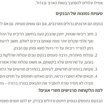
אפילו עלולים להסתבך בטווח הארוך ובגדול.
טעויות נפוצות של הבנקים
בנקים הם ארגונים גדולים ומורכבים, וגם הם עושים טעויות. גם אם ל
חיוב ריביות שגויות, ייתכן שהבנק טעה בחישוב הריבית על ההל
ואף אלפי שקלים יותר ממה שאתם צריכים לשלם. חשוב לדעת ש
ניתן להוריד ריביות על ידי ניהול משא ומתן עם הבנק.
עמלות מיותרות, הרבה פעמים בנקים גובים עמלות שהלקוח בכל
בוצעו, על שירותים שלא ביקשתם, או פשוט עמלות שהיו אמור
טעויות בהחזרים חודשיים, לעיתים, בהחזרים חודשיים של הלו
תנאים שלא הוסברו כראוי, רבים מאיתנו חותמים על חוזים וה
מצידו לא תמיד טורח להסביר את התנאים בצורה ברורה – וזה 
למה הלקוחות מרגישים חסרי אונים
?
הבנקים נתפסים כגופים חזקים וגדולים ובצדק. יש להם יועצים משפטי