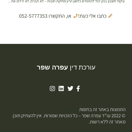
עיקול חשבון בנק יכול להתפרש כלשון הרע
מחיקת חובות – לא תברח, לא ירדפו אחריך!
כתבו אלי כעת!
או, התקשרו 052-5777353
עורכת דין
עפרה שפר
התמונות באתר זה בחסות
פוטופיקס
© 2022 עו"ד עפרה שפר – כל הזכויות שמורות. אין להעתיק תוכן
מאתר זה ללא רשות.