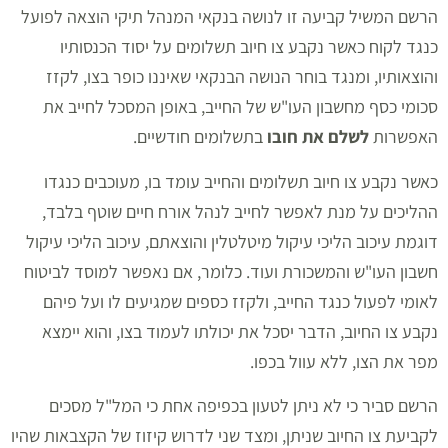
הרשם המשיל קביעה זו לנושה בנקאי המנהל תיקי הוצאה לפועל
כנגד לקוח כאשר נקבע צו חיוב תשלומים על יסוד הכנסותיו
והוצאותיו, ומנגד בוחר הנושה הבנקאי שאיננו כופר בצו, לקזז
סכומי כסף מחשבון העו"ש של החייב, באופן המסכל לחייב את
האפשרות
לשלם את חובו
בתשלומים חודשיים.
כאשר נקבע צו חיוב תשלומים והחייב עומד בו, מעוכבים כנגדו
ההליכים על מנת לאפשר לחייב לנהל אורח חיים שוטף בלבד,
דוגמת עיכוב הליכי עיקול מיטלטלין והוצאתם, עיכוב הליכי עיקול
חשבון העו"ש והמשכורת ועוד. כלומר, אם נאפשר למוסד לביטוח
לאומי לפעול כנגד החייב, ולקזז כספים שמגיעים לו ועל פיהם
נקבע צו החיוב, הדבר יסכל את יכולתו לעמוד בצו, והוא יימצא
מפר את הצו, ללא עוול בכפו.
הרשם סביר כי לא ניתן לטעון בכפיפה אחת כי המל"ל מסכים
לקביעת צו החיוב שניתן, ומצד שני לדרוש קיזוז של הקצבאות שהיו