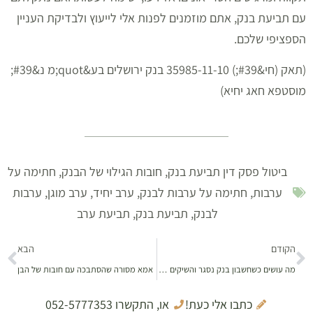
עם תביעת בנק, אתם מוזמנים לפנות אלי לייעוץ ולבדיקת העניין
הספציפי שלכם.
(תאק (חי&#39;) 35985-11-10 בנק ירושלים בע&quot;מ נ&#39;
מוסטפא חאג יחיא)
ביטול פסק דין תביעת בנק
,
חובות הגילוי של הבנק
,
חתימה על
ערבות
,
חתימה על ערבות לבנק
,
ערב יחיד
,
ערב מוגן
,
ערבות
לבנק
,
תביעת בנק
,
תביעת ערב
הקודם
הבא
מה עושים כשחשבון בנק נסגר והשיקים חוזרים
אמא מסורה שהסתבכה עם חובות של הבן
כתבו אלי כעת!
או, התקשרו 052-5777353